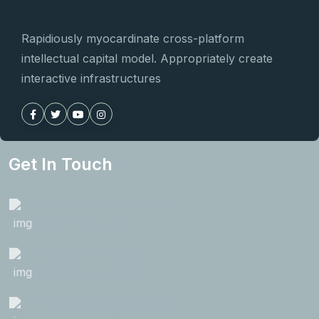
Rapidiously myocardinate cross-platform
intellectual capital model. Appropriately create
interactive infrastructures
Get In Touch
789 Inner Lane, Holy park,
California, USA
+00 123 456 7890
+00 987 654 3210
infomailrealar@gmail.com