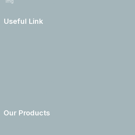
supportmail01@gmail.com
Useful Link
Oferta
Karta praw klienta
Cennik
Licencja
Polityka Prywatności
Polityka Cookies
Our Products
Cennik