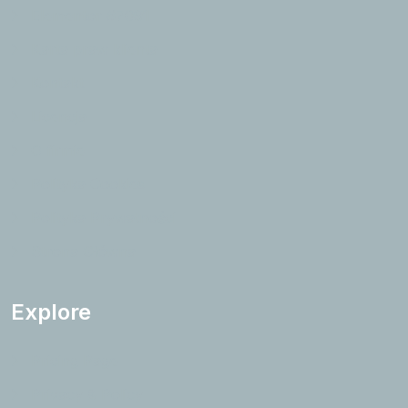
Elementor #7091
Karta praw klienta
Kontakt
Licencja
O firmie
Polityka Cookies
Polityka Prywatności
Strona Główna
Explore
Pricing Page
Privacy & Policy